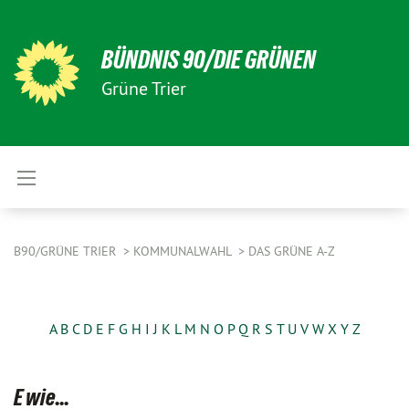
BÜNDNIS 90/DIE GRÜNEN
Grüne Trier
B90/GRÜNE TRIER
KOMMUNALWAHL
DAS GRÜNE A-Z
A
B
C
D
E
F
G
H
I
J
K
L
M
N
O
P
Q
R
S
T
U
V
W
X
Y
Z
E wie...