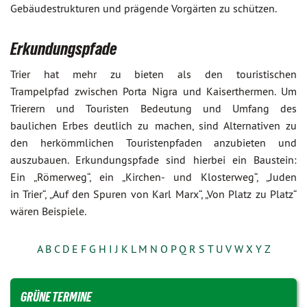
Gebäudestrukturen und prägende Vorgärten zu schützen.
Erkundungspfade
Trier hat mehr zu bieten als den touristischen
Trampelpfad zwischen Porta Nigra und Kaiserthermen. Um
Trierern und Touristen Bedeutung und Umfang des
baulichen Erbes deutlich zu machen, sind Alternativen zu
den herkömmlichen Touristenpfaden anzubieten und
auszubauen. Erkundungspfade sind hierbei ein Baustein:
Ein „Römerweg“, ein „Kirchen- und Klosterweg“, „Juden
in Trier“, „Auf den Spuren von Karl Marx“, „Von Platz zu Platz“
wären Beispiele.
A
B
C
D
E
F
G
H
I
J
K
L
M
N
O
P
Q
R
S
T
U
V
W
X
Y
Z
GRÜNE TERMINE