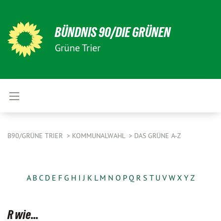
BÜNDNIS 90/DIE GRÜNEN
Grüne Trier
B90/GRÜNE TRIER
KOMMUNALWAHL
DAS GRÜNE A-Z
A
B
C
D
E
F
G
H
I
J
K
L
M
N
O
P
Q
R
S
T
U
V
W
X
Y
Z
R wie...