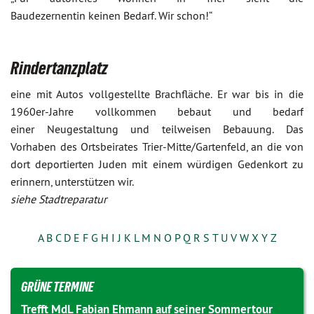
Baudezernentin keinen Bedarf. Wir schon!“
Rindertanzplatz
eine mit Autos vollgestellte Brachfläche. Er war bis in die
1960er-Jahre vollkommen bebaut und bedarf
einer Neugestaltung und teilweisen Bebauung. Das
Vorhaben des Ortsbeirates Trier-Mitte/Gartenfeld, an die von
dort deportierten Juden mit einem würdigen Gedenkort zu
erinnern, unterstützen wir.
siehe Stadtreparatur
A
B
C
D
E
F
G
H
I
J
K
L
M
N
O
P
Q
R
S
T
U
V
W
X
Y
Z
GRÜNE TERMINE
Trefft MdL Fabian Ehmann auf seiner Sommertour