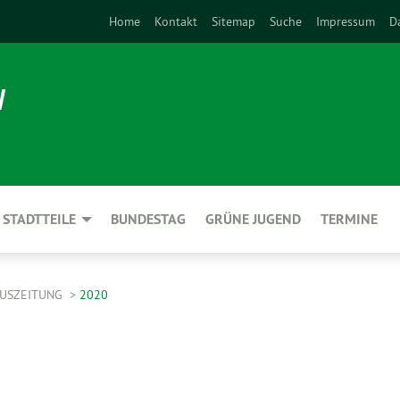
Home
Kontakt
Sitemap
Suche
Impressum
D
N
STADTTEILE
BUNDESTAG
GRÜNE JUGEND
TERMINE
AUSZEITUNG
2020