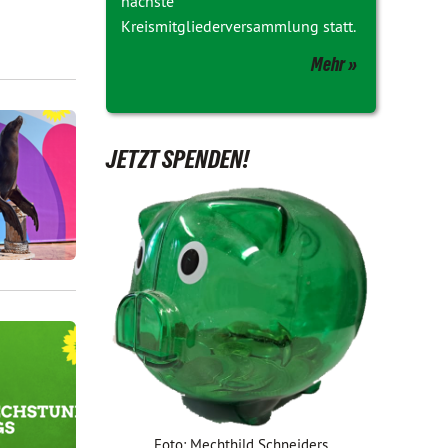
nächste
Kreismitgliederversammlung statt.
Mehr
JETZT SPENDEN!
Foto: Mechthild Schneiders