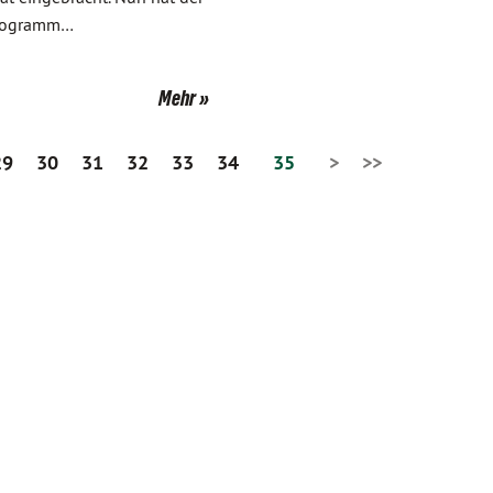
programm…
Mehr
29
30
31
32
33
34
35
>
>>