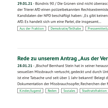
29.01.21
-
Bündnis 90 / Die Grünen sind nicht überrasch
der Trierer AfD einen polizeibekannten Rechtsextremi
Kandidaten der NPD beschäftigt haben: „Es gibt keine
AfD. Es handelt sich um eine Partei, die insgesamt…
Aus der Fraktion
Demokratie/Teilhabe
Pressemitteil
Rede zu unserem Antrag „Aus der V
28.01.21
-
„Bischof Bernhard Stein hat in seiner herau
sexuellen Missbrauch vertuscht, gedeckt und durch Unt
ist eine Tatsache und seit über 1 Jahr bekannt! Belegt
Dokumentation der Missbrauchsopfer, Recherchen der
Kinder/Jugend
Reden
Soziales
Stadtratsfraktion