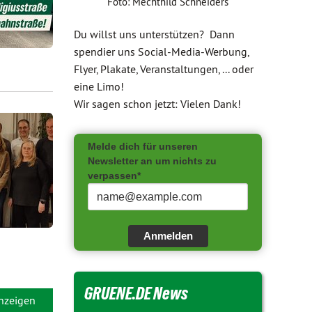
Foto: Mechthild Schneiders
Du willst uns unterstützen? Dann
spendier uns Social-Media-Werbung,
Flyer, Plakate, Veranstaltungen, ... oder
eine Limo!
Wir sagen schon jetzt: Vielen Dank!
Melde dich für unseren
Newsletter an um nichts zu
verpassen*
Anmelden
GRUENE.DE News
anzeigen