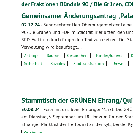
der Fraktionen Bündnis 90 / Die Grünen, C
Gemeinsamer Änderungsantrag „Pala
02.12.24
-
Sehr geehrter Herr Oberbürgermeister Leibe,
90/Die Grünen und FDP im Stadtrat Trier bitten, den un
SPD-Fraktion durch folgenden Text zu ersetzen: Der St
Verwaltung wird beauftragt,…
Anträge
Bäume
Gesundheit
Kinder/Jugend
K
Sicherheit
Soziales
Stadtratsfraktion
Umwelt
Stammtisch der GRÜNEN Ehrang/Qui
30.08.24
-
Feier mit uns beim Ehranger Markt! Die GRÜ
am Dienstag, 3. September, um 18 Uhr zum Grünen Stam
Ehranger Markt ist der Treffpunkt an der Kyll, bei der Ky
Ortsbeirat