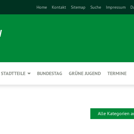
Home
Kontakt
Sitemap
Suche
Impressum
D
N
STADTTEILE
BUNDESTAG
GRÜNE JUGEND
TERMINE
Alle Kategorien 