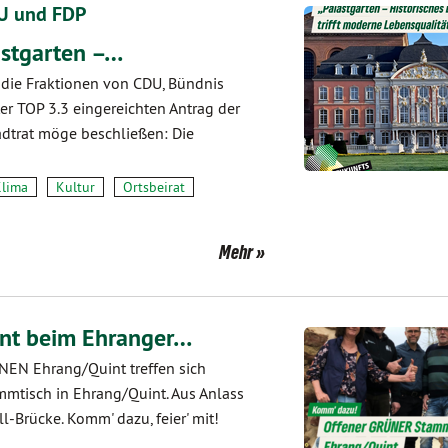
DU und FDP
stgarten –…
 die Fraktionen von CDU, Bündnis
ter TOP 3.3 eingereichten Antrag der
adtrat möge beschließen: Die
lima
Kultur
Ortsbeirat
Mehr
nt beim Ehranger…
NEN Ehrang/Quint treffen sich
mtisch in Ehrang/Quint. Aus Anlass
ll-Brücke. Komm' dazu, feier' mit!