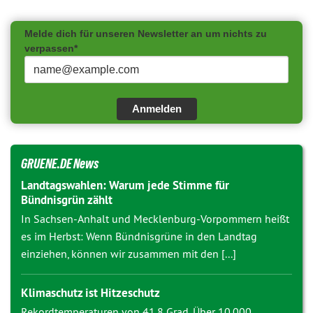
Melde dich für unseren Newsletter an um nichts zu
verpassen*
Anmelden
GRUENE.DE News
Landtagswahlen: Warum jede Stimme für
Bündnisgrün zählt
In Sachsen-Anhalt und Mecklenburg-Vorpommern heißt
es im Herbst: Wenn Bündnisgrüne in den Landtag
einziehen, können wir zusammen mit den [...]
Klimaschutz ist Hitzeschutz
Rekordtemperaturen von 41,8 Grad. Über 10.000