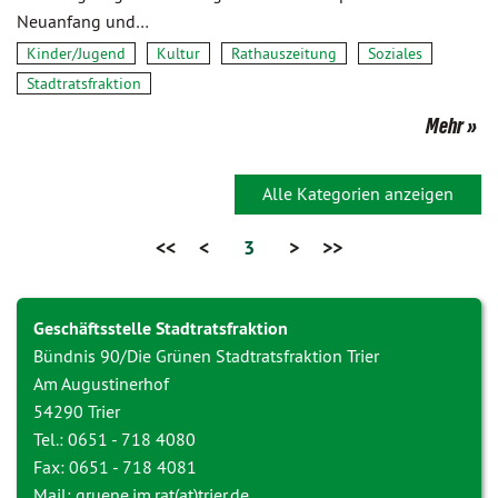
Neuanfang und…
Kinder/Jugend
Kultur
Rathauszeitung
Soziales
Stadtratsfraktion
Mehr
Alle Kategorien anzeigen
<<
<
3
>
>>
Geschäftsstelle Stadtratsfraktion
Bündnis 90/Die Grünen Stadtratsfraktion Trier
Am Augustinerhof
54290 Trier
Tel.: 0651 - 718 4080
Fax: 0651 - 718 4081
Mail: gruene.im.rat(at)trier.de