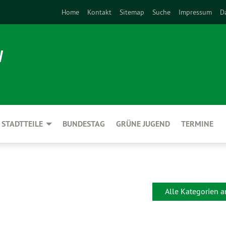
Home
Kontakt
Sitemap
Suche
Impressum
D
N
STADTTEILE
BUNDESTAG
GRÜNE JUGEND
TERMINE
Alle Kategorien 