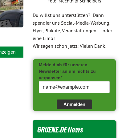
Foto: Mechthild Schneiders
Du willst uns unterstützen? Dann
spendier uns Social-Media-Werbung,
Flyer, Plakate, Veranstaltungen, ... oder
eine Limo!
Wir sagen schon jetzt: Vielen Dank!
anzeigen
Melde dich für unseren
Newsletter an um nichts zu
verpassen*
Anmelden
GRUENE.DE News