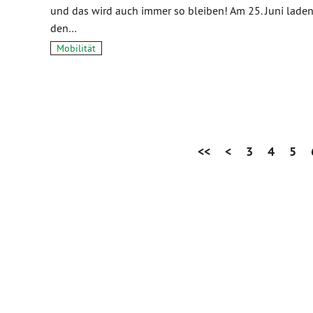
und das wird auch immer so bleiben! Am 25. Juni lade
den…
Mobilität
<<
<
3
4
5