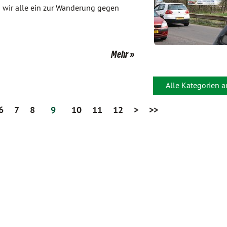
n wir alle ein zur Wanderung gegen
Mehr
Alle Kategorien 
6
7
8
9
10
11
12
>
>>