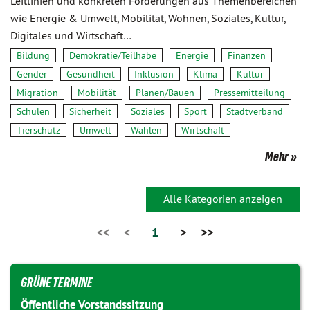
Leitlinien und konkreten Forderungen aus Themenbereichen
wie Energie & Umwelt, Mobilität, Wohnen, Soziales, Kultur,
Digitales und Wirtschaft…
Bildung
Demokratie/Teilhabe
Energie
Finanzen
Gender
Gesundheit
Inklusion
Klima
Kultur
Migration
Mobilität
Planen/Bauen
Pressemitteilung
Schulen
Sicherheit
Soziales
Sport
Stadtverband
Tierschutz
Umwelt
Wahlen
Wirtschaft
Mehr
Alle Kategorien anzeigen
<<
<
1
>
>>
GRÜNE TERMINE
Öffentliche Vorstandssitzung