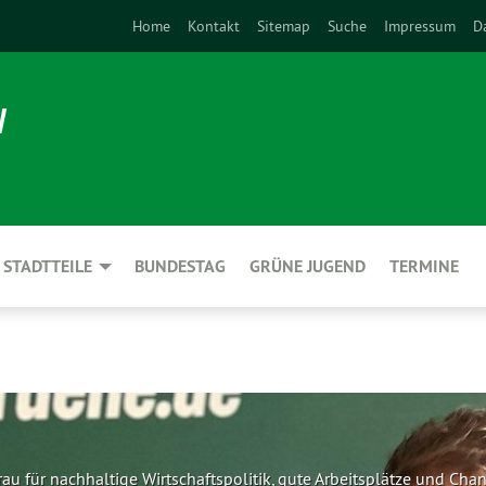
Home
Kontakt
Sitemap
Suche
Impressum
D
N
STADTTEILE
BUNDESTAG
GRÜNE JUGEND
TERMINE
au für nachhaltige Wirtschaftspolitik, gute Arbeitsplätze und Cha