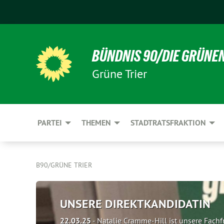
BÜNDNIS 90/DIE GRÜNE
Grüne Trier
PARTEI
THEMEN
STADTRATSFRAKTION
B90/GRÜNE TRIER
UNSERE DIREKTKANDIDATIN
22.03.25
-
Natalie Cramme-Hill ist unsere Fachfr