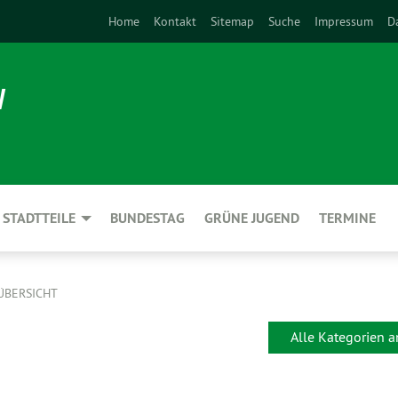
Home
Kontakt
Sitemap
Suche
Impressum
D
N
STADTTEILE
BUNDESTAG
GRÜNE JUGEND
TERMINE
ÜBERSICHT
Alle Kategorien 