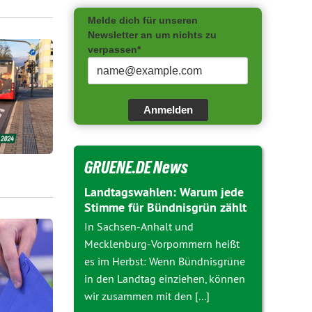
Melde dich für unseren
Newsletter an um nichts zu
verpassen*
Anmelden
GRUENE.DE News
Landtagswahlen: Warum jede
Stimme für Bündnisgrün zählt
In Sachsen-Anhalt und
Mecklenburg-Vorpommern heißt
es im Herbst: Wenn Bündnisgrüne
in den Landtag einziehen, können
wir zusammen mit den [...]