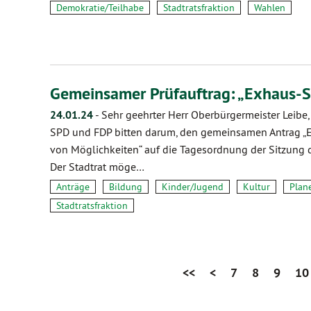
Demokratie/Teilhabe
Stadtratsfraktion
Wahlen
Gemeinsamer Prüfauftrag: „Exhaus-
24.01.24
-
Sehr geehrter Herr Oberbürgermeister Leibe,
SPD und FDP bitten darum, den gemeinsamen Antrag „
von Möglichkeiten“ auf die Tagesordnung der Sitzung d
Der Stadtrat möge…
Anträge
Bildung
Kinder/Jugend
Kultur
Plan
Stadtratsfraktion
<<
<
7
8
9
10