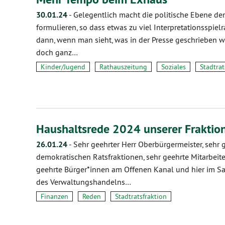
30.01.24
-
Gelegentlich macht die politische Ebene den 
formulieren, so dass etwas zu viel Interpretationsspiel
dann, wenn man sieht, was in der Presse geschrieben wi
doch ganz…
Kinder/Jugend
Rathauszeitung
Soziales
Stadtrat
Haushaltsrede 2024 unserer Fraktio
26.01.24
-
Sehr geehrter Herr Oberbürgermeister, sehr 
demokratischen Ratsfraktionen, sehr geehrte Mitarbeit
geehrte Bürger*innen am Offenen Kanal und hier im Saa
des Verwaltungshandelns…
Finanzen
Reden
Stadtratsfraktion