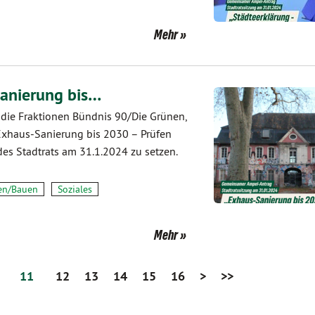
Mehr
Sanierung bis…
 die Fraktionen Bündnis 90/Die Grünen,
Exhaus-Sanierung bis 2030 – Prüfen
es Stadtrats am 31.1.2024 zu setzen.
en/Bauen
Soziales
Mehr
11
12
13
14
15
16
>
>>