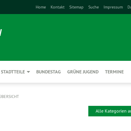
Home
Kontakt
Sitemap
Suche
Impressum
D
N
STADTTEILE
BUNDESTAG
GRÜNE JUGEND
TERMINE
ÜBERSICHT
Alle Kategorien 