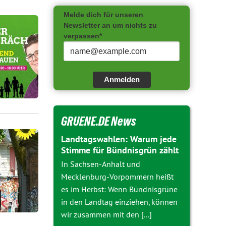
Melde dich für unseren
Newsletter an um nichts zu
verpassen*
Anmelden
GRUENE.DE News
Landtagswahlen: Warum jede
Stimme für Bündnisgrün zählt
In Sachsen-Anhalt und
Mecklenburg-Vorpommern heißt
es im Herbst: Wenn Bündnisgrüne
in den Landtag einziehen, können
wir zusammen mit den [...]