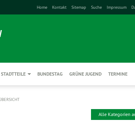
Home
Kontakt
Sitemap
Suche
Impressum
D
N
STADTTEILE
BUNDESTAG
GRÜNE JUGEND
TERMINE
ÜBERSICHT
Alle Kategorien 