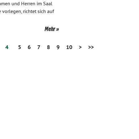
Damen und Herren im Saal
vorlegen, richtet sich auf
Mehr
4
5
6
7
8
9
10
>
>>