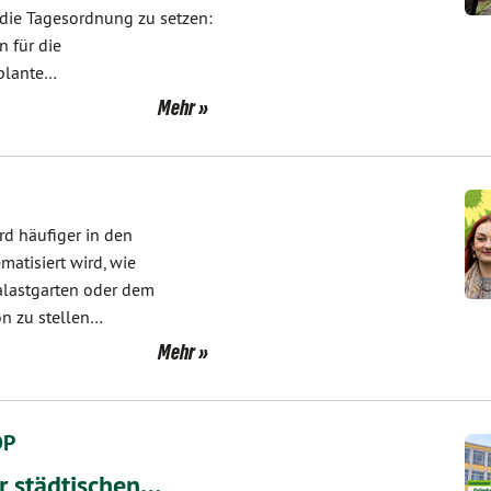
 die Tagesordnung zu setzen:
n für die
eplante…
Mehr
rd häufiger in den
atisiert wird, wie
alastgarten oder dem
n zu stellen…
Mehr
DP
r städtischen…