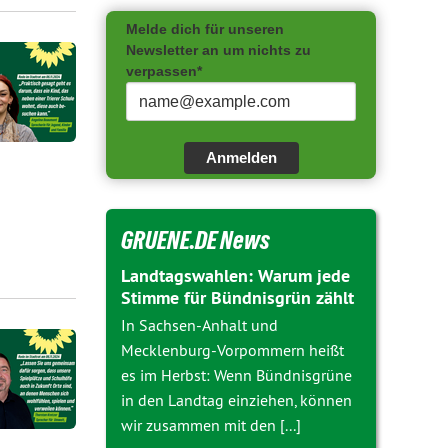
Melde dich für unseren
Newsletter an um nichts zu
verpassen*
Anmelden
GRUENE.DE News
Landtagswahlen: Warum jede
Stimme für Bündnisgrün zählt
In Sachsen-Anhalt und
Mecklenburg-Vorpommern heißt
es im Herbst: Wenn Bündnisgrüne
in den Landtag einziehen, können
wir zusammen mit den [...]