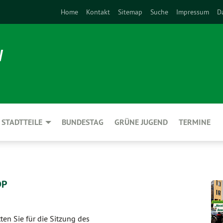
Home
Kontakt
Sitemap
Suche
Impressum
D
N
STADTTEILE
BUNDESTAG
GRÜNE JUGEND
TERMINE
DP
ten Sie für die Sitzung des