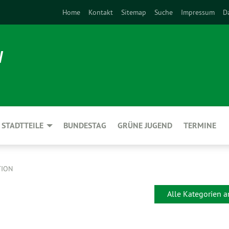
Home
Kontakt
Sitemap
Suche
Impressum
D
N
STADTTEILE
BUNDESTAG
GRÜNE JUGEND
TERMINE
TION
Alle Kategorien 