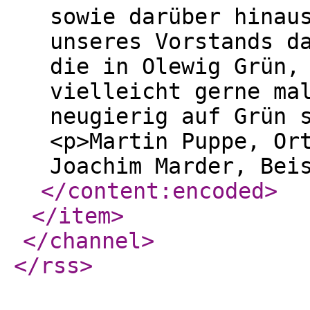
sowie darüber hinau
unseres Vorstands d
die in Olewig Grün,
vielleicht gerne ma
neugierig auf Grün 
<p>Martin Puppe, Or
Joachim Marder, Bei
</content:encoded
>
</item
>
</channel
>
</rss
>