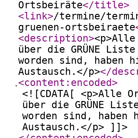
Ortsbeiräte
</title
>
<link
>
/termine/termi
gruenen-ortsbeiraete
<description
>
<p>Alle
über die GRÜNE Liste
worden sind, haben h
Austausch.</p>
</desc
<content:encoded
>
<![CDATA[ <p>Alle O
über die GRÜNE List
worden sind, haben 
Austausch.</p> ]]>