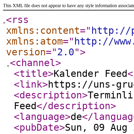
This XML file does not appear to have any style information associat
<rss
xmlns:content
="
http://
xmlns:atom
="
http://www
version
="
2.0
"
>
<channel
>
<title
>
Kalender Feed
<
<link
>
https://uns-gru
<description
>
Terminli
Feed
</description
>
<language
>
de
</languag
<pubDate
>
Sun, 09 Aug 