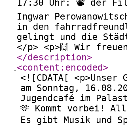
17:30 Uhr: 📽️ der Fi
Ingwar Perowanowitsc
in den fahrradfreund
gelingt und die Städ
</p> <p>🙌 Wir freue
</description
>
<content:encoded
>
<![CDATA[ <p>Unser G
am Sonntag, 16.08.2
Jugendcafé im Palas
🫶 Kommt vorbei! Al
Es gibt Musik und S