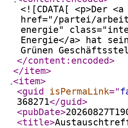
<![CDATA[ <p>Der <a
href="/partei/arbei
energie" class="int
Energie</a> hat sei
Grünen Geschäftsste
</content:encoded
>
</item
>
<item
>
<guid
isPermaLink
="
f
368271
</guid
>
<pubDate
>
20260827T19
<title
>
Austauschtref