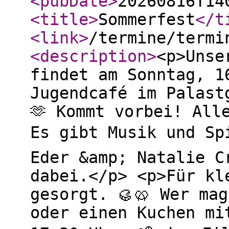
<pubDate
>
20260816T14
<title
>
Sommerfest
</t
<link
>
/termine/termi
<description
>
<p>Unse
findet am Sonntag, 1
Jugendcafé im Palast
🫶 Kommt vorbei! All
Es gibt Musik und Sp
Eder &amp; Natalie C
dabei.</p> <p>Für kl
gesorgt. 🥮🥨 Wer ma
oder einen Kuchen mi