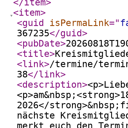
</item
>
<item
>
<guid
isPermaLink
="
f
367235
</guid
>
<pubDate
>
20260818T19
<title
>
Kreismitglied
<link
>
/termine/termi
38
</link
>
<description
>
<p>Lieb
<p>am&nbsp;<strong>1
2026</strong>&nbsp;f
nächste Kreismitglie
merkt euch den Termi