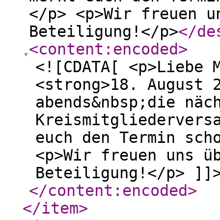
</p> <p>Wir freuen u
Beteiligung!</p>
</de
<content:encoded
>
<![CDATA[ <p>Liebe 
<strong>18. August 
abends&nbsp;die näc
Kreismitgliedervers
euch den Termin sch
<p>Wir freuen uns ü
Beteiligung!</p> ]]
</content:encoded
>
</item
>