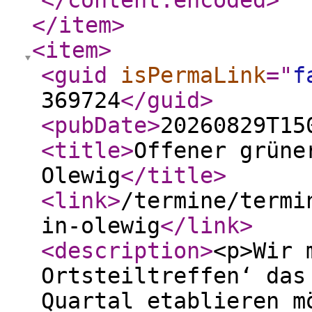
</content:encoded
>
</item
>
<item
>
<guid
isPermaLink
="
f
369724
</guid
>
<pubDate
>
20260829T15
<title
>
Offener grüne
Olewig
</title
>
<link
>
/termine/termi
in-olewig
</link
>
<description
>
<p>Wir 
Ortsteiltreffen‘ das
Quartal etablieren m