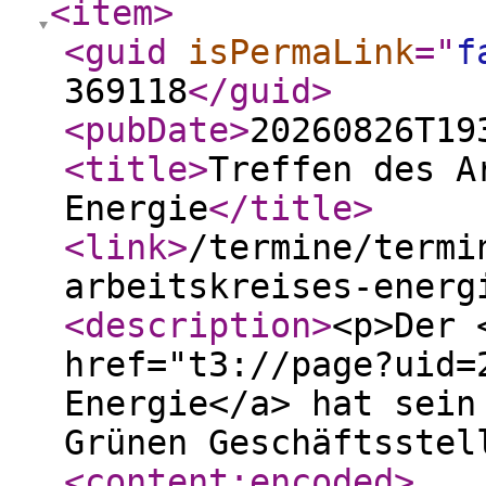
<item
>
<guid
isPermaLink
="
f
369118
</guid
>
<pubDate
>
20260826T19
<title
>
Treffen des A
Energie
</title
>
<link
>
/termine/termi
arbeitskreises-energ
<description
>
<p>Der 
href="t3://page?uid=
Energie</a> hat sein
Grünen Geschäftsstel
<content:encoded
>