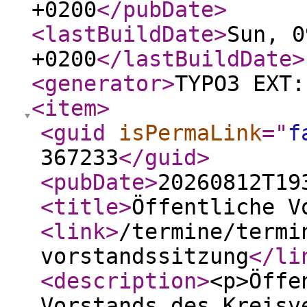
+0200
</pubDate
>
<lastBuildDate
>
Sun, 0
+0200
</lastBuildDate
>
<generator
>
TYPO3 EXT:
<item
>
<guid
isPermaLink
="
f
367233
</guid
>
<pubDate
>
20260812T19
<title
>
Öffentliche V
<link
>
/termine/termi
vorstandssitzung
</li
<description
>
<p>Öffe
Vorstands des Kreisv