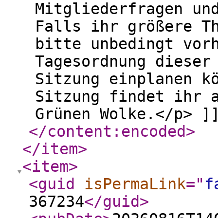
Mitgliederfragen un
Falls ihr größere T
bitte unbedingt vor
Tagesordnung dieser
Sitzung einplanen k
Sitzung findet ihr 
Grünen Wolke.</p> ]
</content:encoded
>
</item
>
<item
>
<guid
isPermaLink
="
f
367234
</guid
>