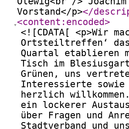
Olewig<br /> Joachim
Vorstand</p>
</descri
<content:encoded
>
<![CDATA[ <p>Wir ma
Ortsteiltreffen‘ da
Quartal etablieren 
Tisch im Blesiusgar
Grünen, uns vertret
Interessierte sowie
herzlich willkommen
ein lockerer Austau
über Fragen und Anr
Stadtverband und un