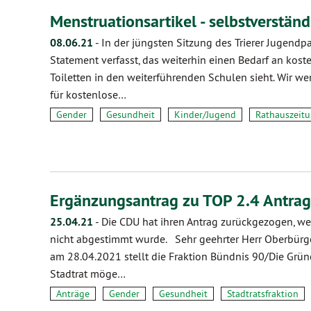
Menstruationsartikel - selbstverstän
08.06.21
-
In der jüngsten Sitzung des Trierer Jugend
Statement verfasst, das weiterhin einen Bedarf an kost
Toiletten in den weiterführenden Schulen sieht. Wir we
für kostenlose…
Gender
Gesundheit
Kinder/Jugend
Rathauszeit
Ergänzungsantrag zu TOP 2.4 Antra
25.04.21
-
Die CDU hat ihren Antrag zurückgezogen, w
nicht abgestimmt wurde. Sehr geehrter Herr Oberbürger
am 28.04.2021 stellt die Fraktion Bündnis 90/Die Gr
Stadtrat möge…
Anträge
Gender
Gesundheit
Stadtratsfraktion