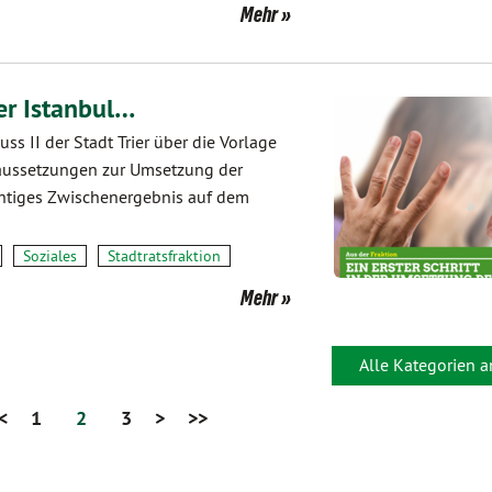
Mehr
der Istanbul…
s II der Stadt Trier über die Vorlage
raussetzungen zur Umsetzung der
ichtiges Zwischenergebnis auf dem
Soziales
Stadtratsfraktion
Mehr
Alle Kategorien 
<
1
2
3
>
>>