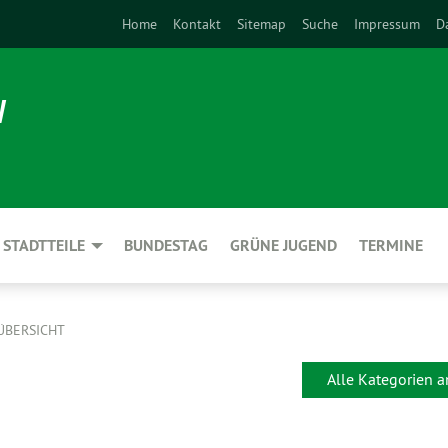
Home
Kontakt
Sitemap
Suche
Impressum
D
N
STADTTEILE
BUNDESTAG
GRÜNE JUGEND
TERMINE
ÜBERSICHT
Alle Kategorien 