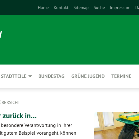
Home
Kontakt
Sitemap
Suche
Impressum
D
N
STADTTEILE
BUNDESTAG
GRÜNE JUGEND
TERMINE
ÜBERSICHT
r zurück in…
 besondere Verantwortung in ihrer
mit gutem Beispiel vorangeht, können