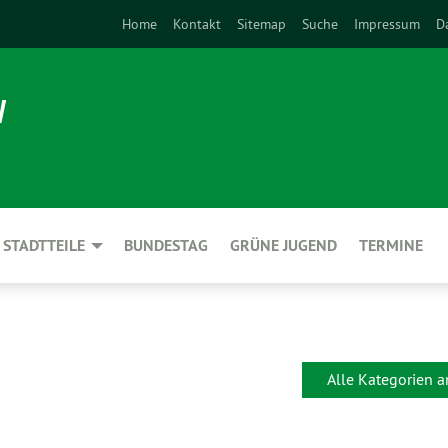
Home
Kontakt
Sitemap
Suche
Impressum
D
N
STADTTEILE
BUNDESTAG
GRÜNE JUGEND
TERMINE
Alle Kategorien 