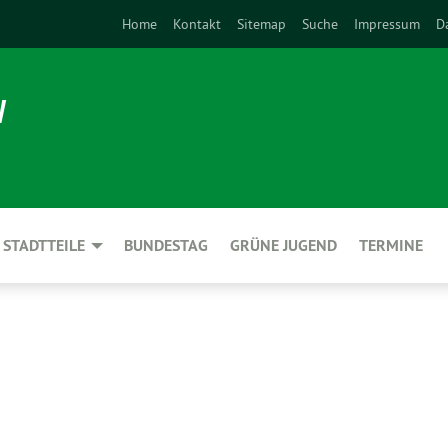
Home
Kontakt
Sitemap
Suche
Impressum
D
N
STADTTEILE
BUNDESTAG
GRÜNE JUGEND
TERMINE