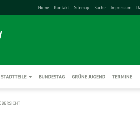
Home
Kontakt
Sitemap
Suche
Impressum
D
N
STADTTEILE
BUNDESTAG
GRÜNE JUGEND
TERMINE
ÜBERSICHT