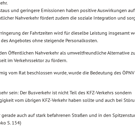
ehr.
staus und geringere Emissionen haben positive Auswirkungen auf
entlicher Nahverkehr fördert zudem die soziale Integration und sorg
rringerung der Fahrtzeiten wird für dieselbe Leistung insgesamt w
g des Angebotes ohne steigende Personalkosten.
 den Öffentlichen Nahverkehr als umweltfreundliche Alternative 
keit im Verkehrssektor zu fördern.
timmig vom Rat beschlossen wurde, wurde die Bedeutung des ÖPNV
ehr sein: Der Busverkehr ist nicht Teil des KFZ-Verkehrs sondern
gigkeit vom übrigen KFZ-Verkehr haben sollte und auch bei Stör
hr gerade auch auf stark befahrenen Straßen und in den Spitzenst
n zu bevorrechtigen.“ (Moko S.