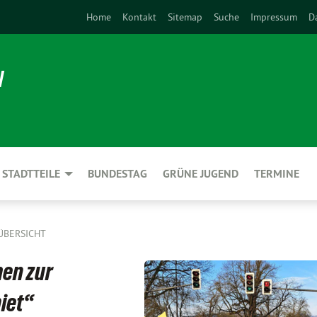
Home
Kontakt
Sitemap
Suche
Impressum
D
N
STADTTEILE
BUNDESTAG
GRÜNE JUGEND
TERMINE
ÜBERSICHT
en zur
iet“