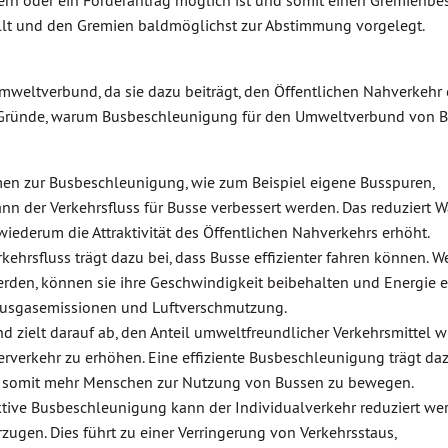
rn oder ein Förderantrag möglich ist und somit einen Gremienbe
llt und den Gremien baldmöglichst zur Abstimmung vorgelegt.
weltverbund, da sie dazu beiträgt, den Öffentlichen Nahverkehr e
ge Gründe, warum Busbeschleunigung für den Umweltverbund von 
hmen zur Busbeschleunigung, wie zum Beispiel eigene Busspuren,
der Verkehrsfluss für Busse verbessert werden. Das reduziert W
iederum die Attraktivität des Öffentlichen Nahverkehrs erhöht.
kehrsfluss trägt dazu bei, dass Busse effizienter fahren können. 
rden, können sie ihre Geschwindigkeit beibehalten und Energie ef
hausgasemissionen und Luftverschmutzung.
ielt darauf ab, den Anteil umweltfreundlicher Verkehrsmittel w
rverkehr zu erhöhen. Eine effiziente Busbeschleunigung trägt daz
nd somit mehr Menschen zur Nutzung von Bussen zu bewegen.
ktive Busbeschleunigung kann der Individualverkehr reduziert we
gen. Dies führt zu einer Verringerung von Verkehrsstaus,