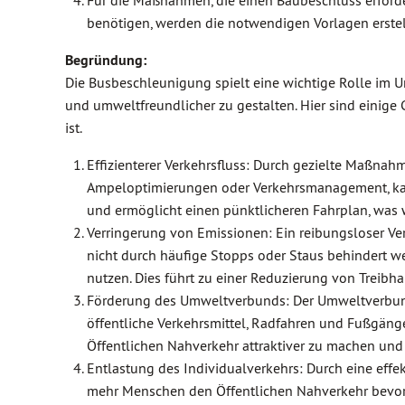
Für die Maßnahmen, die einen Baubeschluss erforde
benötigen, werden die notwendigen Vorlagen erste
Begründung:
Die Busbeschleunigung spielt eine wichtige Rolle im Um
und umweltfreundlicher zu gestalten. Hier sind eini
ist.
Effizienterer Verkehrsfluss: Durch gezielte Maßna
Ampeloptimierungen oder Verkehrsmanagement, kann 
und ermöglicht einen pünktlicheren Fahrplan, was w
Verringerung von Emissionen: Ein reibungsloser Ver
nicht durch häufige Stopps oder Staus behindert we
nutzen. Dies führt zu einer Reduzierung von Treib
Förderung des Umweltverbunds: Der Umweltverbund z
öffentliche Verkehrsmittel, Radfahren und Fußgänge
Öffentlichen Nahverkehr attraktiver zu machen u
Entlastung des Individualverkehrs: Durch eine effe
mehr Menschen den Öffentlichen Nahverkehr bevorzu