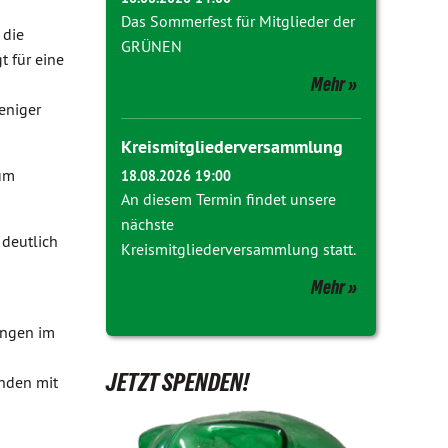
Das Sommerfest für Mitglieder der
 die
GRÜNEN
t für eine
Mehr
eniger
Kreismitgliederversammlung
zum
18.08.2026 19:00
An diesem Termin findet unsere
nächste
 deutlich
Kreismitgliederversammlung statt.
Mehr
ungen im
JETZT SPENDEN!
unden mit
 154)