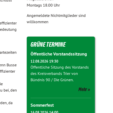
schluss
Montags 18.00 Uhr
Angemeldete Nichtmitglieder sind
willkommen
ffizienter
Bedeutung
GRÜNE TERMINE
artezeiten
Öffentliche Vorstandssitzung
12.08.2026 19:30
Wenn Busse
Öffentliche Sitzung des Vorstands
fizienter
des Kreisverbands Trier von
Bündnis 90 / Die Grünen.
ie
Mehr
u bei, den
rden, da
Sommerfest
16.08.2026 14:00