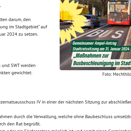
,
tten darum, den
ng im Stadtgebiet“ auf
uar 2024 zu setzen.
ng und SWT werden
kten gewichtet:
Foto: Mechthil
ezernatsausschuss IV in einer der nächsten Sitzung zur abschließ
ahmen durch die Verwaltung, welche ohne Baubeschluss umsetzb
rch den Rat begrüßt.