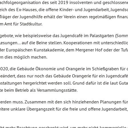
Nachfolgeorganisation des seit 2019 insolventen und geschlossen
ich des Ex-Hauses, die offene Kinder- und Jugendarbeit, Jugendso
 Träger der Jugendhilfe erhält der Verein einen regelmäßigen finan
m Amt für Stadtkultur.
ngebote, wie beispielsweise das Jugendcafé im Palastgarten (Som
esungen… auf die Beine stellen. Kooperationen mit unterschiedli
 der Europäischen Kunstakademie, dem Mergener Hof oder der Tufa
n dies möglich machen.
2020, die Gebäude Ökonomie und Orangerie im Schießgraben für 
geändert, dass nur noch das Gebäude Orangerie für ein Jugendcafé
staltungen hergerichtet werden soll. Grund dafür ist die laut Gut
te beim Betrieb als Versammlungsstätte.
werden muss. Zusammen mit den sich hinziehenden Planungen für
ere unklare Übergangszeit für die freie und offene Jugendarbeit,
nicht mehr Beachtung geschenkt wird, um mehr nicht-kommerzielle