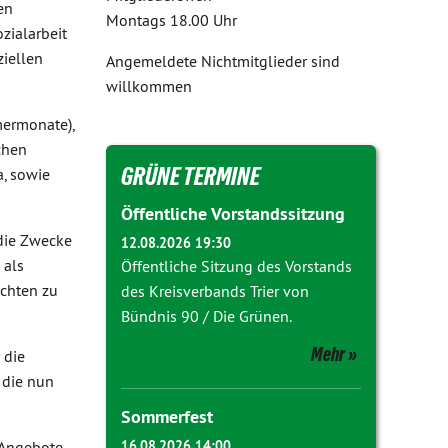
en
Montags 18.00 Uhr
zialarbeit
ziellen
Angemeldete Nichtmitglieder sind
willkommen
mermonate),
chen
GRÜNE TERMINE
, sowie
Öffentliche Vorstandssitzung
die Zwecke
12.08.2026 19:30
 als
Öffentliche Sitzung des Vorstands
achten zu
des Kreisverbands Trier von
Bündnis 90 / Die Grünen.
Mehr
 die
 die nun
Sommerfest
 Angebote
16.08.2026 14:00