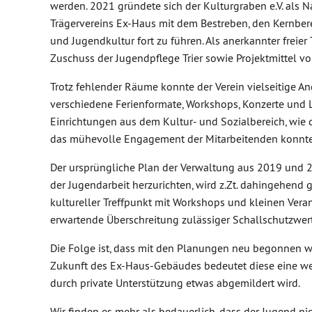
werden. 2021 gründete sich der Kulturgraben e.V. als 
Trägervereins Ex-Haus mit dem Bestreben, den Kernbere
und Jugendkultur fort zu führen. Als anerkannter freier
Zuschuss der Jugendpflege Trier sowie Projektmittel vo
Trotz fehlender Räume konnte der Verein vielseitige A
verschiedene Ferienformate, Workshops, Konzerte und L
Einrichtungen aus dem Kultur- und Sozialbereich, wie
das mühevolle Engagement der Mitarbeitenden konnte
Der ursprüngliche Plan der Verwaltung aus 2019 und 
der Jugendarbeit herzurichten, wird z.Zt. dahingehend 
kultureller Treffpunkt mit Workshops und kleinen Veran
erwartende Überschreitung zulässiger Schallschutzwer
Die Folge ist, dass mit den Planungen neu begonnen 
Zukunft des Ex-Haus-Gebäudes bedeutet diese eine weit
durch private Unterstützung etwas abgemildert wird.
Wir finden es mehr als bedauerlich, dass der Jugend 