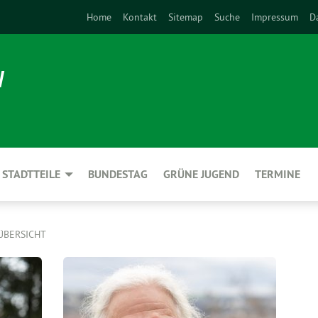
Home
Kontakt
Sitemap
Suche
Impressum
D
N
STADTTEILE
BUNDESTAG
GRÜNE JUGEND
TERMINE
ÜBERSICHT