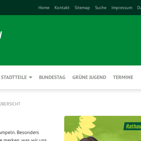
Home
Kontakt
Sitemap
Suche
Impressum
D
N
STADTTEILE
BUNDESTAG
GRÜNE JUGEND
TERMINE
ÜBERSICHT
 Ampeln. Besonders
Die merken, was wir uns