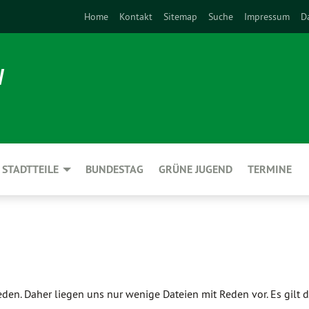
Home
Kontakt
Sitemap
Suche
Impressum
D
N
STADTTEILE
BUNDESTAG
GRÜNE JUGEND
TERMINE
eden. Daher liegen uns nur wenige Dateien mit Reden vor. Es gilt 