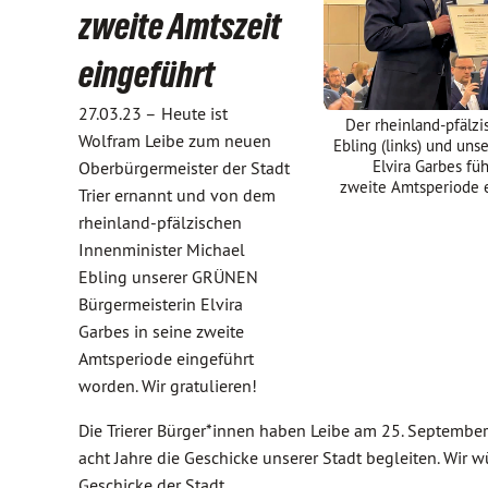
zweite Amtszeit
eingeführt
27.03.23 –
Heute ist
Der rheinland-pfälz
Wolfram Leibe zum neuen
Ebling (links) und un
Elvira Garbes fü
Oberbürgermeister der Stadt
zweite Amtsperiode e
Trier ernannt und von dem
rheinland-pfälzischen
Innenminister Michael
Ebling unserer GRÜNEN
Bürgermeisterin Elvira
Garbes in seine zweite
Amtsperiode eingeführt
worden. Wir gratulieren!
Die Trierer Bürger*innen haben Leibe am 25. September
acht Jahre die Geschicke unserer Stadt begleiten. Wir 
Geschicke der Stadt.