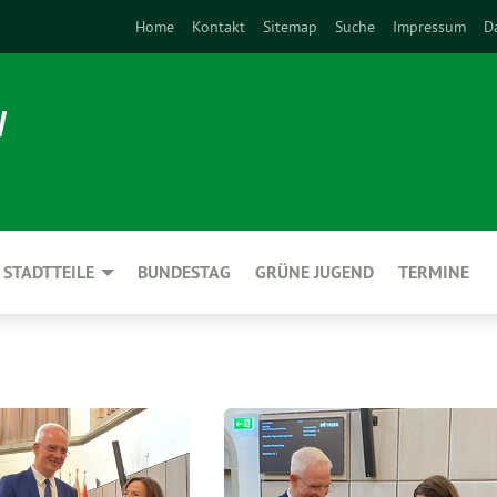
Home
Kontakt
Sitemap
Suche
Impressum
D
N
STADTTEILE
BUNDESTAG
GRÜNE JUGEND
TERMINE