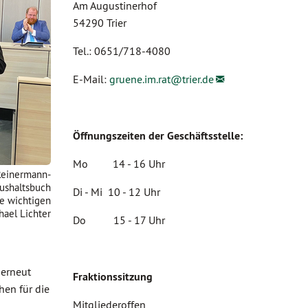
Am Augustinerhof
54290 Trier
Tel.: 0651/718-4080
E-Mail:
gruene.im.rat@
trier.de
Öffnungszeiten der Geschäftsstelle:
Mo 14 - 16 Uhr
 Reinermann-
ushaltsbuch
Di - Mi 10 - 12 Uhr
ie wichtigen
hael Lichter
Do 15 - 17 Uhr
 erneut
Fraktionssitzung
hen für die
Mitgliederoffen