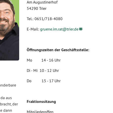
Am Augustinerhof
54290 Trier
Tel.: 0651/718-4080
E-Mail:
gruene.im.rat@
trier.de
Öffnungszeiten der Geschäftsstelle:
Mo 14 - 16 Uhr
Di - Mi 10 - 12 Uhr
Do 15 - 17 Uhr
underbare
 da aus
Fraktionssitzung
racht, der
ie dann
Mitgliederoffen