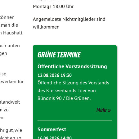
Montags 18.00 Uhr
 können
Angemeldete Nichtmitglieder sind
 man die
willkommen
n Haushalt.
nach unten
ngen
GRÜNE TERMINE
Öffentliche Vorstandssitzung
ise
12.08.2026 19:30
twerken für
Öffentliche Sitzung des Vorstands
des Kreisverbands Trier von
Bündnis 90 / Die Grünen.
hlandweit
m zu
Mehr
n.
Sommerfest
hr gut, wie
icht an so
16.08.2026 14:00