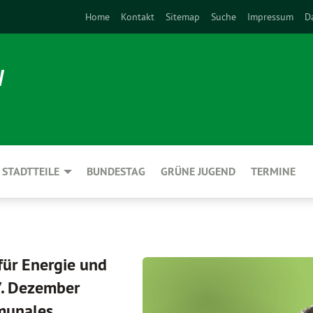
Home
Kontakt
Sitemap
Suche
Impressum
D
N
STADTTEILE
BUNDESTAG
GRÜNE JUGEND
TERMINE
für Energie und
7. Dezember
munales