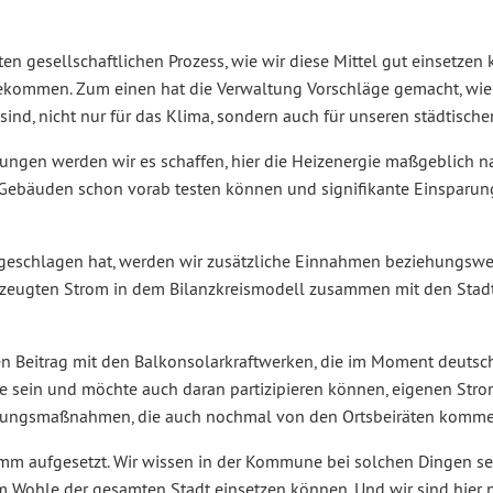
en gesellschaftlichen Prozess, wie wir diese Mittel gut einsetzen
ekommen. Zum einen hat die Verwaltung Vorschläge gemacht, wie
ind, nicht nur für das Klima, sondern auch für unseren städtische
zungen werden wir es schaffen, hier die Heizenergie maßgeblich 
n Gebäuden schon vorab testen können und signifikante Einsparu
orgeschlagen hat, werden wir zusätzliche Einnahmen beziehungswe
rzeugten Strom in dem Bilanzkreismodell zusammen mit den Stad
en Beitrag mit den Balkonsolarkraftwerken, die im Moment deutsc
e sein und möchte auch daran partizipieren können, eigenen Stro
sungsmaßnahmen, die auch nochmal von den Ortsbeiräten komme
ramm aufgesetzt. Wir wissen in der Kommune bei solchen Dingen se
 Wohle der gesamten Stadt einsetzen können. Und wir sind hier n