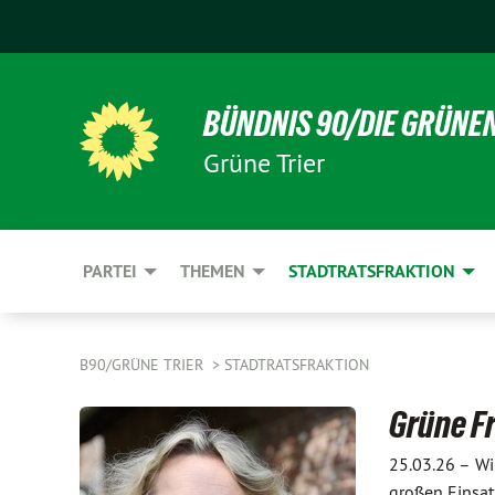
BÜNDNIS 90/DIE GRÜNE
Grüne Trier
PARTEI
THEMEN
STADTRATSFRAKTION
B90/GRÜNE TRIER
STADTRATSFRAKTION
Grüne Fr
25.03.26 –
Wi
großen Einsat