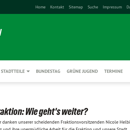
Home
Kontakt
Sitemap
Suche
Impressum
D
N
STADTTEILE
BUNDESTAG
GRÜNE JUGEND
TERMINE
aktion: Wie geht's weiter?
r danken unserer scheidenden Fraktionsvorsitzenden Nicole Helbi
z und ihre unermüdliche Arbeit für die Fraktion und unsere Stadt.