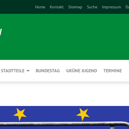
Home
Kontakt
Sitemap
Suche
Impressum
D
N
STADTTEILE
BUNDESTAG
GRÜNE JUGEND
TERMINE