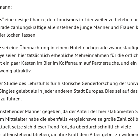
hmann:
“ eine riesige Chance, den Tourismus in Trier weiter zu beleben 
 Gerade zahlungskräftige alleinstehende junge Männer und Frauen
er locken lassen.
 sei eine Übernachtung in einem Hotel nachgerade zwangsläufig
e seien hier tatsächlich erhebliche Mehreinnahmen für die örtlic
 ein paar Kästen im Bier im Kofferraum auf Partnersuche, und ein
wenig attraktiv.
r Studie des Lehrstuhls für historische Genderforschung der Univer
ingles gelebt als in jeder anderen Stadt Europas. Dies sei auf das
zu führen.
instehender Männer gegeben, da der Anteil der hier stationierten 
Mittelalter habe die ebenfalls vergleichsweise große Zahl zölib
uell setze sich dieser Trend fort, da überdurchschnittlich viele
lleinstehend blieben, um ihre Kraft dem Arbeitgeber zu widmen.