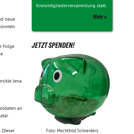
Kreismitgliederversammlung statt.
Mehr
und neue
 könnten
JETZT SPENDEN!
e Folge
he
sität Jena.
Soldaten an
atär
 Dieser
Foto: Mechthild Schneiders