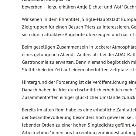
bewerben. Hierzu erklären Antje Eichler und Wolf Buc
Wir sehen in dem Ehrentitel „Single-Hauptstadt Europas
Zielgruppen für einen Besuch Triers zu interessieren.
sich durch attraktive Angebote überzeugen und nach Tri
Beim geselligen Zusammensein in lockerer Atmosphäre
eines gelungenen Abends. Anders als bei der ADAC Rally
Gastronomie zu erwarten. Denn niemand begibt sich mit
Stelldichein im Zelt auf einem überfüllten Zeltplatz ist 
Hintergrund der Forderung ist die Veröffentlichung eine
Danach haben in Trier durchschnittlich erheblich mehr S
Zusammentreffen einiger glücklicher Umstände zurück 
Bereits im alten Rom habe es eine erhebliche Zahl alle
der Gesamtbevölkerung besonders hoch gewesen sei. Im 
lebender Orden zu einer hohen Singledichte geführt. Akt
Arbeitnehmer*innen aus Luxemburg zumindest anfangs a