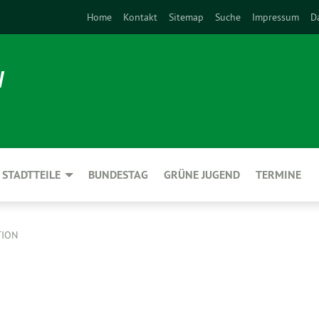
Home
Kontakt
Sitemap
Suche
Impressum
D
N
STADTTEILE
BUNDESTAG
GRÜNE JUGEND
TERMINE
TION