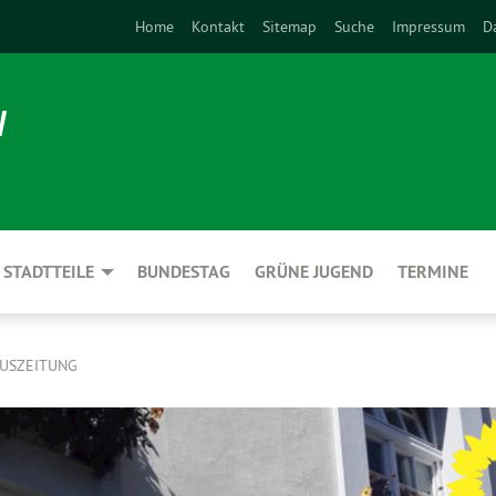
Home
Kontakt
Sitemap
Suche
Impressum
D
N
STADTTEILE
BUNDESTAG
GRÜNE JUGEND
TERMINE
AUSZEITUNG