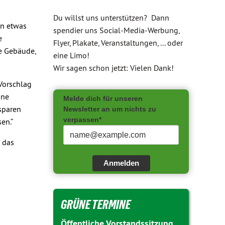
Du willst uns unterstützen? Dann
an etwas
spendier uns Social-Media-Werbung,
e
Flyer, Plakate, Veranstaltungen, ... oder
he Gebäude,
eine Limo!
Wir sagen schon jetzt: Vielen Dank!
 Vorschlag
ine
Melde dich für unseren
 sparen
Newsletter an um nichts zu
verpassen*
en.“
r das
Anmelden
GRÜNE TERMINE
Öffentliche Vorstandssitzung