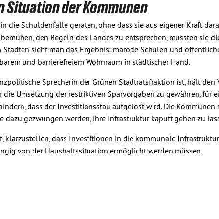
en Situation der Kommunen
n die Schuldenfalle geraten, ohne dass sie aus eigener Kraft dar
m bemühen, den Regeln des Landes zu entsprechen, mussten sie di
den Städten sieht man das Ergebnis: marode Schulen und öffentlic
barem und barrierefreiem Wohnraum in städtischer Hand.
zpolitische Sprecherin der Grünen Stadtratsfraktion ist, hält den
 die Umsetzung der restriktiven Sparvorgaben zu gewähren, für e
rhindern, dass der Investitionsstau aufgelöst wird. Die Kommunen
ie dazu gezwungen werden, ihre Infrastruktur kaputt gehen zu lass
, klarzustellen, dass Investitionen in die kommunale Infrastruktu
gig von der Haushaltssituation ermöglicht werden müssen.