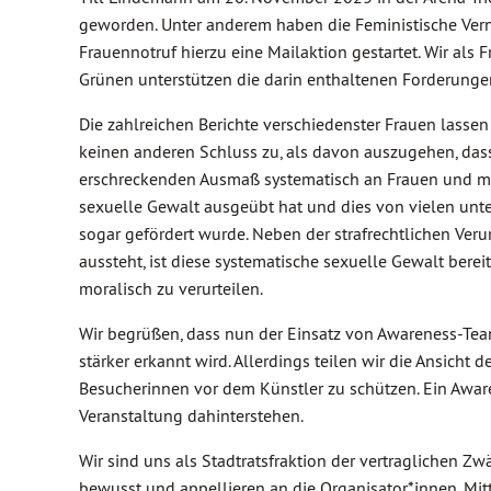
geworden. Unter anderem haben die Feministische Ver
Frauennotruf hierzu eine Mailaktion gestartet. Wir als 
Grünen unterstützen die darin enthaltenen Forderunge
Die zahlreichen Berichte verschiedenster Frauen lassen
keinen anderen Schluss zu, als davon auszugehen, da
erschreckenden Ausmaß systematisch an Frauen und 
sexuelle Gewalt ausgeübt hat und dies von vielen unte
sogar gefördert wurde. Neben der strafrechtlichen Verur
aussteht, ist diese systematische sexuelle Gewalt bereit
moralisch zu verurteilen.
Wir begrüßen, dass nun der Einsatz von Awareness-Tea
stärker erkannt wird. Allerdings teilen wir die Ansicht 
Besucherinnen vor dem Künstler zu schützen. Ein Aware
Veranstaltung dahinterstehen.
Wir sind uns als Stadtratsfraktion der vertraglichen 
bewusst und appellieren an die Organisator*innen, Mitt