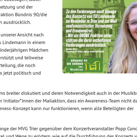
netzung und der
Fraktion Bündnis 90/die
n ausdrücklich.
 unserer Ansicht nach
ss Lindemann in einem
minderjährigen Mädchen
rstützt und teilweise
teilung, die noch
s jetzt politisch und
ms breiter diskutiert und deren Notwendigkeit auch in der Musik
der Initiator*innen der Mailaktion, dass ein Awareness-Team nicht da
ness-Konzept kann nur funktionieren, wenn alle Beteiligten der
Zwänge der MVG Trier gegenüber dem Konzertveranstalter Popp Conc
el und Wege zu erörtern, wie auf die Durchführung des Konzerts v