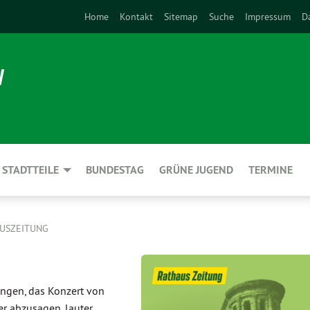
Home
Kontakt
Sitemap
Suche
Impressum
D
N
STADTTEILE
BUNDESTAG
GRÜNE JUGEND
TERMINE
AUSZEITUNG
ngen, das Konzert von
r abzusagen, lauter