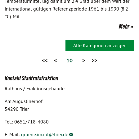
Temperaturmittel lag damit um 2,4 Grad über dem Wert der
international gültigen Referenzperiode 1961 bis 1990 (8,2
°C). Mit…
Mehr
Alle Kategorien anzeigen
<<
<
10
>
>>
Kontakt Stadtratsfraktion
Rathaus / Fraktionsgebäude
Am Augustinerhof
54290 Trier
Tel.: 0651/718-4080
E-Mail:
gruene.im.rat@
trier.de