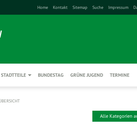
Home
Kontakt
Sitemap
Suche
Impressum
D
N
STADTTEILE
BUNDESTAG
GRÜNE JUGEND
TERMINE
ÜBERSICHT
Alle Kategorien 