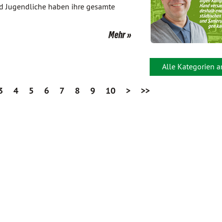
und Jugendliche haben ihre gesamte
Mehr
Alle Kategorien 
3
4
5
6
7
8
9
10
>
>>